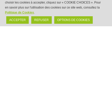
choisir les cookies à accepter, cliquez sur « COOKIE CHOICES ». Pour
en savoir plus sur l'utilisation des cookies sur ce site web, consultez la
Politique de Cookies
.
ACCEPTER
REFUSER
OPTIONS DE COOKIES
Idalsa
Depuis 1984,
Ibérica de Aleaciones Ligeras
(IDALSA) fabrique des lingots d’aluminium de
différents formats et compositions chimiques,
à partir de la fusion de déchets et de dechets