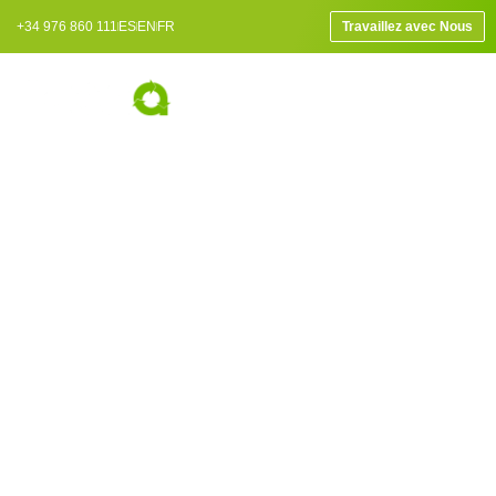
+34 976 860 111
ES
EN
FR
Travaillez avec Nous