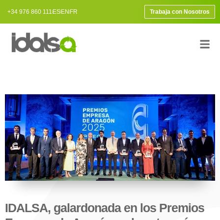
+34 976 860 111
ES
EN
FR
Trabaja con Nosotros
IDALSA, galardonada en los Premios