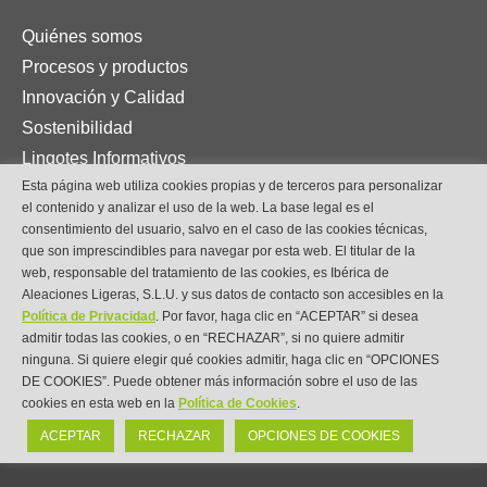
Quiénes somos
Procesos y productos
Innovación y Calidad
Sostenibilidad
Lingotes Informativos
Esta página web utiliza cookies propias y de terceros para personalizar
Contacto
el contenido y analizar el uso de la web. La base legal es el
consentimiento del usuario, salvo en el caso de las cookies técnicas,
Contacto
que son imprescindibles para navegar por esta web. El titular de la
web, responsable del tratamiento de las cookies, es Ibérica de
Crta. Tudela-Alagón (A-126), km 42.5, 50668, Pradilla de
Aleaciones Ligeras, S.L.U. y sus datos de contacto son accesibles en la
Ebro, Zaragoza (SPAIN).
Política de Privacidad
. Por favor, haga clic en “ACEPTAR” si desea
admitir todas las cookies, o en “RECHAZAR”, si no quiere admitir
ninguna. Si quiere elegir qué cookies admitir, haga clic en “OPCIONES
+34 97 686 01 11
DE COOKIES”. Puede obtener más información sobre el uso de las
cookies en esta web en la
Política de Cookies
.
info@idalsa.com
ACEPTAR
RECHAZAR
OPCIONES DE COOKIES